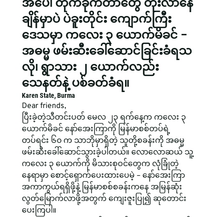
အပေါ် တိုက်ခိုက်တာတွေ တိုးလာနေ
ချိန်မှာပဲ ပဲခူးတိုင်း ကျောက်ကြီး
ဒေသမှာ ကလေး ၃ ယောက်မိခင် – 
အဓမ္မ ဖမ်းဆီးခေါ်ဆောင်ခြင်းခံရသ
လို၊ ရွာသား ၂ ယောက်လည်း 
သေနတ်နဲ့ ပစ်ခတ်ခံရ။
Karen State, Burma
Dear friends,
ပြီးခဲ့တဲ့သီတင်းပတ် မေလ ၂၃ ရက်နေ့က ကလေး ၃ 
ယောက်မိခင် နော်အေးကြာကို မြန်မာစစ်တပ်ရဲ့ 
တပ်ရင်း ၆၀ က သာဘိုမှာရှိတဲ့ သူတို့စခန်းကို အဓမ္မ 
ဖမ်းဆီးခေါ်ဆောင်သွားခဲ့ပါတယ်။ လောလောဆယ် သူ့
ကလေး ၃ ယောက်ကို မိသားစုဝင်တွေက လုံခြုံတဲ့
နေရာမှာ စောင့်ရှောက်ပေးထားပေမဲ့ – နော်အေးကြာ 
အကာကွယ်ရရှိဖို့နဲ့ မြန်မာစစ်စခန်းကနေ အမြန်ဆုံး 
လွတ်မြောက်လာဖို့အတွက် ကျေးဇူးပြု၍ ဆုတောင်း
ပေးကြပါ။