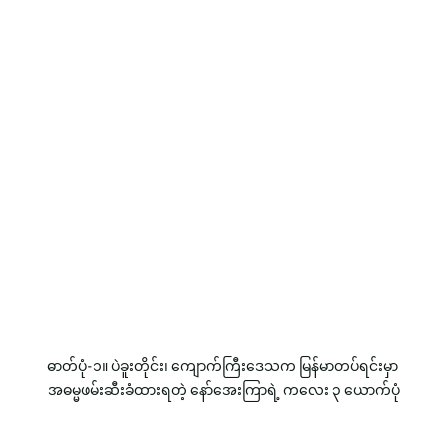
ဓာတ်ပုံ-၁။ ပဲခူးတိုင်း၊ ကျောက်ကြီးဒေသက မြန်မာတပ်ရင်းမှာ 
အဓမ္မဖမ်းဆီးခံထားရတဲ့ နော်အေးကြာရဲ့ ကလေး ၃ ယောက်ပုံ