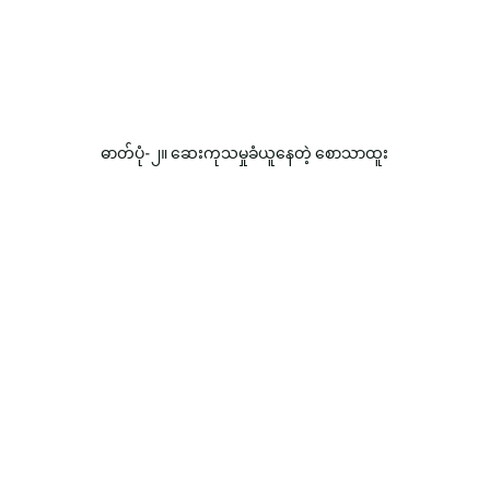
ဓာတ်ပုံ-၂။ ဆေးကုသမှုခံယူနေတဲ့ စောသာထူး