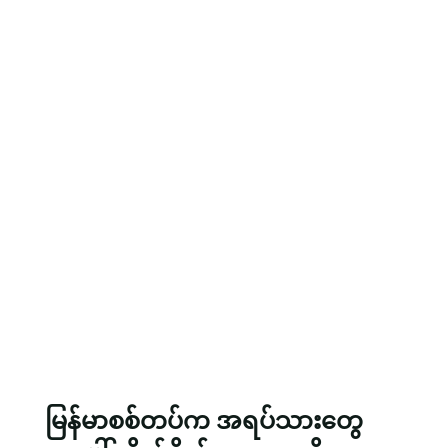
မြန်မာစစ်တပ်က အရပ်သားတွေ