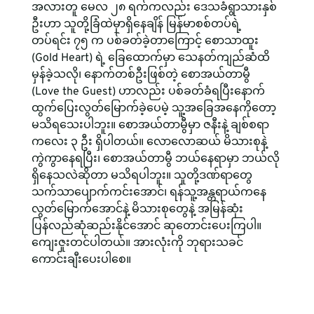
အလားတူ မေလ ၂၈ ရက်ကလည်း ဒေသခံရွာသားနှစ်
ဦးဟာ သူတို့ခြံထဲမှာရှိနေချိန် မြန်မာစစ်တပ်ရဲ့ 
တပ်ရင်း ၇၅ က ပစ်ခတ်ခဲ့တာကြောင့် စောသာထူး 
(Gold Heart) ရဲ့ ခြေထောက်မှာ သေနတ်ကျည်ဆံထိ
မှန်ခဲ့သလို၊ နောက်တစ်ဦးဖြစ်တဲ့ စောအယ်တာမွီ 
(Love the Guest) ဟာလည်း ပစ်ခတ်ခံရပြီးနောက် 
ထွက်ပြေးလွတ်မြောက်ခဲ့ပေမဲ့ သူ့အခြေအနေကိုတော့ 
မသိရသေးပါဘူး။ စောအယ်တာမွီမှာ ဇနီးနဲ့ ချစ်စရာ 
ကလေး ၃ ဦး ရှိပါတယ်။ လောလောဆယ် မိသားစုနဲ့ 
ကွဲကွာနေရပြီး၊ စောအယ်တာမွီ ဘယ်နေရာမှာ ဘယ်လို
ရှိနေသလဲဆိုတာ မသိရပါဘူး။ သူတို့ဒဏ်ရာတွေ
သက်သာပျောက်ကင်းအောင်၊ ရန်သူ့အန္တရာယ်ကနေ 
လွတ်မြောက်အောင်နဲ့ မိသားစုတွေနဲ့ အမြန်ဆုံး 
ပြန်လည်ဆုံဆည်းနိုင်အောင် ဆုတောင်းပေးကြပါ။
ကျေးဇူးတင်ပါတယ်။ အားလုံးကို ဘုရားသခင်
ကောင်းချီးပေးပါစေ။