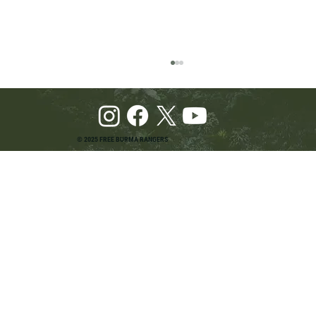
© 2025 FREE BURMA RANGERS
Pray and Advocate for Accessible Starlink in
Burma: Urging SpaceX and U.S. Leaders to
Keep the Internet Open for Humanitarian Work
in Burma