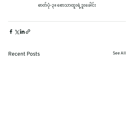
ဓာတ်ပုံ-၃။ စောသာထူးရဲ့ဒူးခေါင်း
Recent Posts
See All